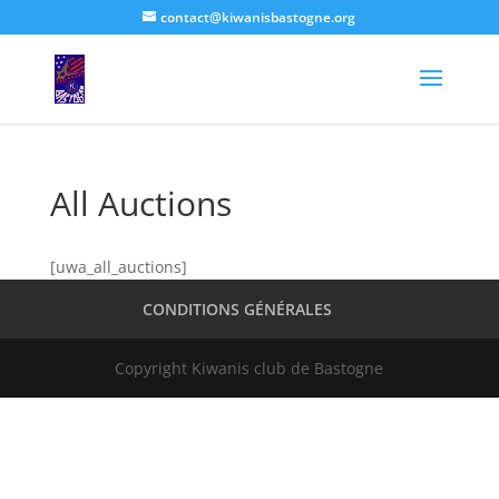
contact@kiwanisbastogne.org
All Auctions
[uwa_all_auctions]
CONDITIONS GÉNÉRALES
Copyright Kiwanis club de Bastogne